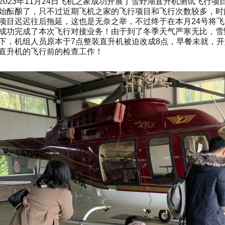
2023年11月24日飞机之家成功开展了雪野湖直升机测试飞行项
始酝酿了，只不过近期飞机之家的飞行项目和飞行次数较多，时
项目迟迟往后拖延，这也是无奈之举，不过终于在本月24号将
成功完成了本次飞行对接业务！由于到了冬季天气严寒无比，雪
下，机组人员原本于7点整装直升机被迫改成8点，早餐未就，
直升机的飞行前的检查工作！