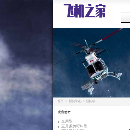
首页
>
新闻中心
> 新闻稿
凌音使命
企用型
直升紧急呼叫型