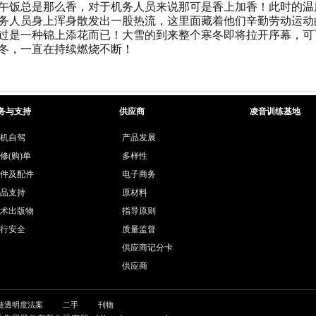
午饭总是那么香，对于机务人员来说那可是香上加香！此时的温
务人员身上浑身散发出一股热流，这里面藏着他们辛勤劳动运动
过是一种锦上添花而已！大雪的到来整个寒冬即将拉开序幕，可
冬，一直在持续燃烧不断！
务与支持
供应商
凌音训练基地
机自驾
产品发展
修(购)单
多样性
件及配件
电子商务
品支持
原材料
术出版物
指导原则
行安全
质量监督
供应商记分卡
供应商
链透明度法案
二手
刊物